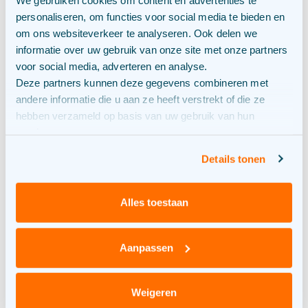
In de Zonneweide Spiesberg worden 40.000
personaliseren, om functies voor social media te bieden en
panelen geplaatst. Hiermee wordt jaarlijks
om ons websiteverkeer te analyseren. Ook delen we
17 GWh electriciteit opgewekt. Deze
informatie over uw gebruik van onze site met onze partners
voor social media, adverteren en analyse.
duurzaam opgewekte elektriciteit wordt
Deze partners kunnen deze gegevens combineren met
ingezet om direct lokaal groene waterstof
andere informatie die u aan ze heeft verstrekt of die ze
te produceren en batterijen op te laden.
hebben verzameld op basis van uw gebruik van hun
Hiervoor wordt naast de lokaal
services.
geproduceerde elektriciteit ook duurzaam
Details tonen
opgewekte (wind) energie, ingekocht en via
het elektriciteitsnet geleverd. De productie
Alles toestaan
van groene waterstof vindt plaats in
modulair te plaatsen containers. Deze
Aanpassen
containers worden gebruikt voor de
productie, compressie en (tijdelijke) opslag.
Weigeren