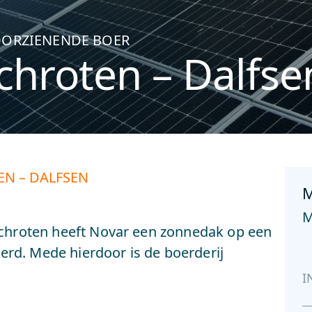
OORZIENENDE BOER
hroten – Dalfse
N – DALFSEN
M
M
chroten heeft Novar een zonnedak op een
eerd. Mede hierdoor is de boerderij
I