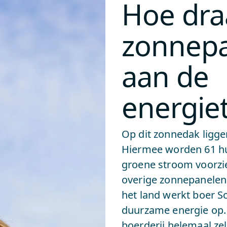
Hoe draa
zonnepa
aan de
energiet
Op dit zonnedak ligg
Hiermee worden 61 hu
groene stroom voorzi
overige zonnepanelen
het land werkt boer S
duurzame energie op.
boerderij helemaal ze