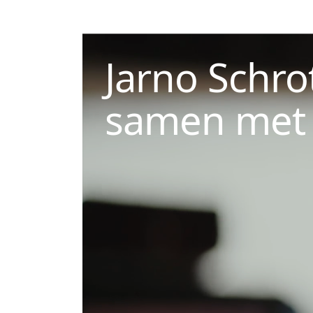
Jarno Schr
samen met