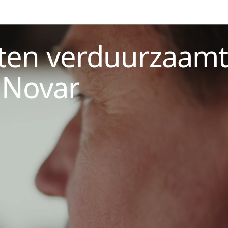
oten verduurzaamt
 Novar