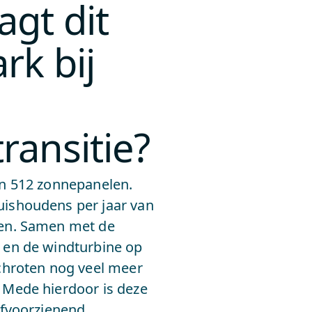
gt dit
rk bij
ransitie?
en 512 zonnepanelen.
ishoudens per jaar van
en. Samen met de
 en de windturbine op
chroten nog veel meer
 Mede hierdoor is deze
lfvoorzienend.