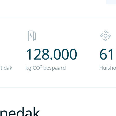
128.000
61
t dak
kg CO² bespaard
Huisho
nnedak