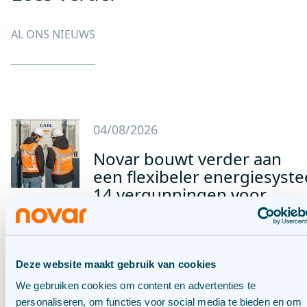
AL ONS NIEUWS
04/08/2026
Novar bouwt verder aan
een flexibeler energiesyst
14 vergunningen voor
batterijopslag met een
capaciteit van 1.122MWh in
Nederland
Deze website maakt gebruik van cookies
We gebruiken cookies om content en advertenties te
BLOG
16/07/2026
personaliseren, om functies voor social media te bieden en om