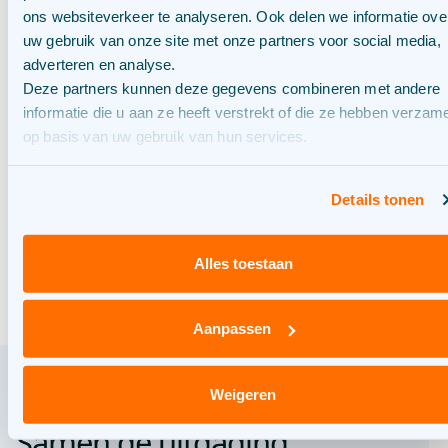
ons websiteverkeer te analyseren. Ook delen we informatie ove
Onze Fixers: Joost
uw gebruik van onze site met onze partners voor social media,
Slabbekoorn
adverteren en analyse.
Deze partners kunnen deze gegevens combineren met andere
informatie die u aan ze heeft verstrekt of die ze hebben verzam
BLOG
14/07/2026
op basis van uw gebruik van hun services.
Een nieuwe route naar
Details tonen
laadpleinen
Alles toestaan
Aanpassen
Weigeren
Samen de uitdaging