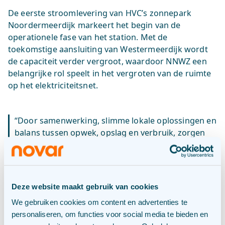
De eerste stroomlevering van HVC’s zonnepark
Noordermeerdijk markeert het begin van de
operationele fase van het station. Met de
toekomstige aansluiting van Westermeerdijk wordt
de capaciteit verder vergroot, waardoor NNWZ een
belangrijke rol speelt in het vergroten van de ruimte
op het elektriciteitsnet.
“Door samenwerking, slimme lokale oplossingen en
balans tussen opwek, opslag en verbruik, zorgen
we dat er ruimte blijft voor groei. Alleen zo kunnen
we de energietransitie in beweging houden” ,aldus
Arjan ten Elshof, Directeur Duurzame Energie HVC.
Deze website maakt gebruik van cookies
We gebruiken cookies om content en advertenties te
Dankzij NNWZ kunnen Novar en HVC duurzame
personaliseren, om functies voor social media te bieden en
stroom direct leveren aan bedrijven in de regio die