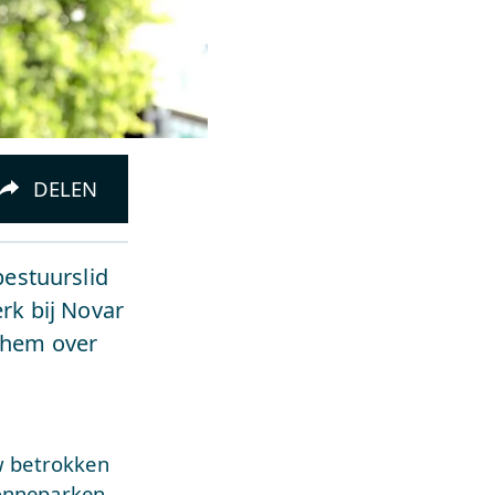
DELEN
bestuurslid
rk bij Novar
k hem over
uw betrokken
zonneparken,