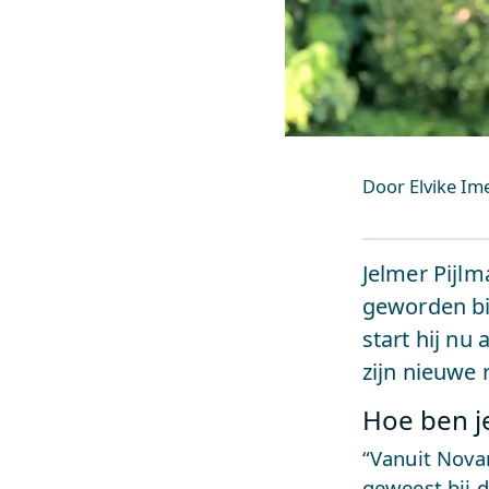
Door Elvike I
Jelmer Pijlm
geworden bij
start hij nu
zijn nieuwe r
Hoe ben je
“Vanuit Novar
geweest bij 