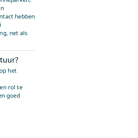
en
contact hebben
i
g, net als
tuur?
 op het
n rol te
een goed