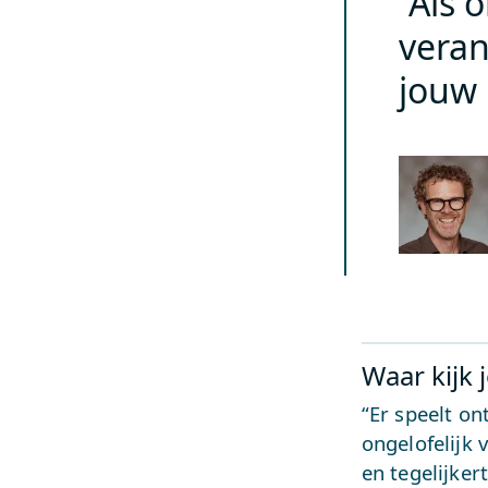
“Als 
vera
jouw 
Waar kijk 
“Er speelt on
ongelofelijk 
en tegelijker