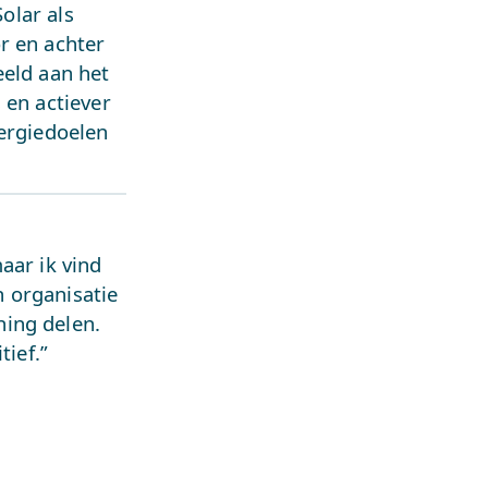
Solar als
r en achter
eeld aan het
 en actiever
nergiedoelen
aar ik vind
n organisatie
ing delen.
tief.”