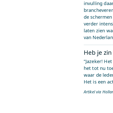
invulling daa
brancheveren
de schermen 
verder intens
laten zien w
van Nederlan
Heb je zin
“Jazeker! Het
het tot nu to
waar de lede
Het is een ac
Artikel via Holl