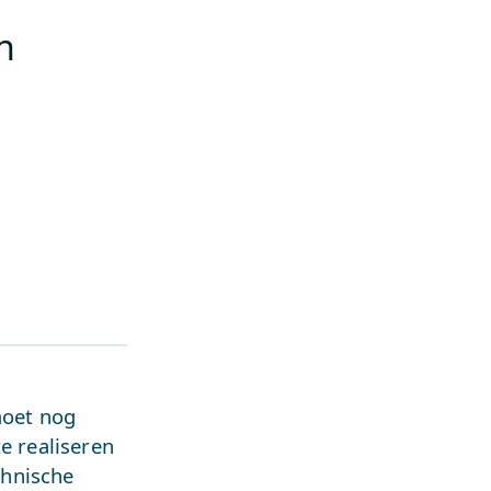
n
moet nog
e realiseren
chnische