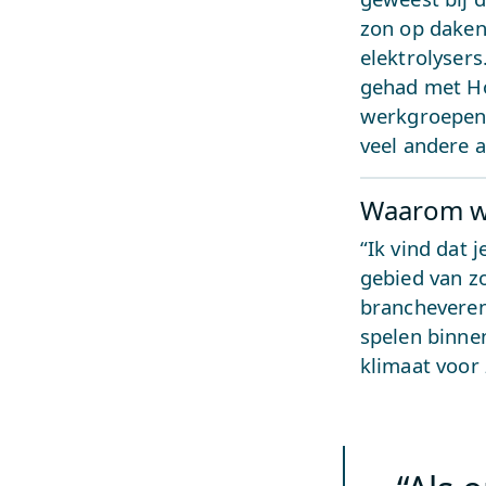
zon op daken
elektrolysers
gehad met Hol
werkgroepen 
veel andere a
Waarom wi
“Ik vind dat j
gebied van z
brancheveren
spelen binne
klimaat voor