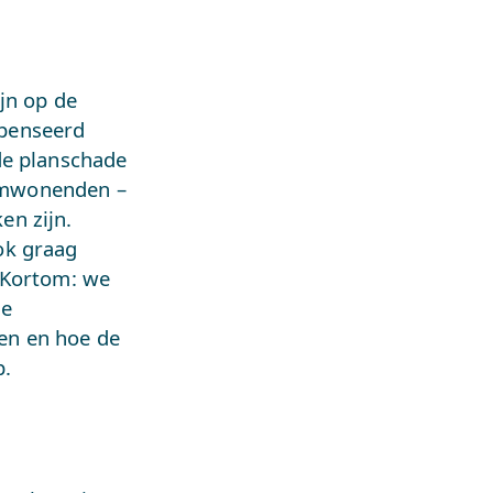
jn op de
mpenseerd
de planschade
 Omwonenden –
en zijn.
ok graag
 Kortom: we
de
ien en hoe de
p.