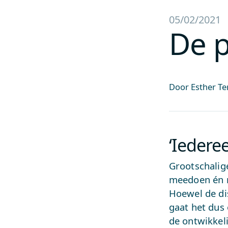
05/02/2021
De p
Door Esther Te
‘Ieder
Grootschalig
meedoen én m
Hoewel de dis
gaat het dus
de ontwikkeli