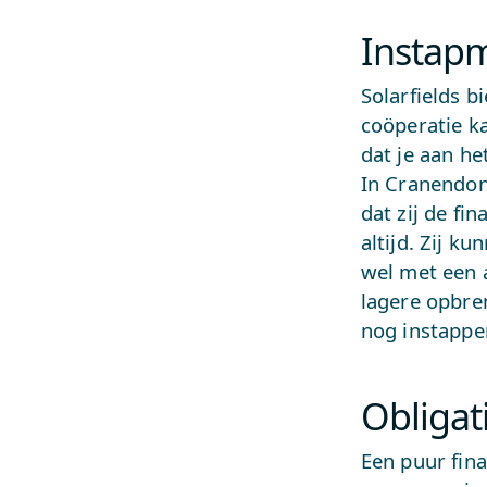
Instap
Solarfields 
coöperatie ka
dat je aan h
In Cranendon
dat zij de fi
altijd. Zij k
wel met een 
lagere opbre
nog instappe
Obligat
Een puur fina