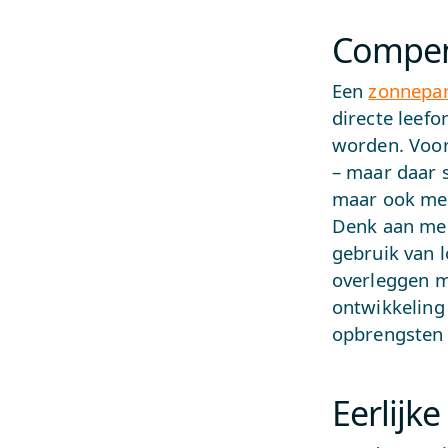
Compen
Een
zonnepa
directe leef
worden. Voor
– maar daar s
maar ook men
Denk aan men
gebruik van 
overleggen m
ontwikkeling 
opbrengsten
Eerlijke