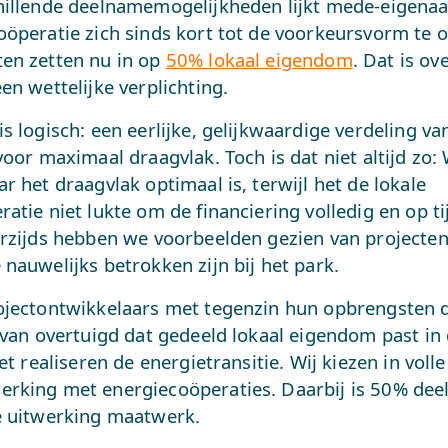
hillende deelnamemogelijkheden lijkt mede-eigenaa
oöperatie zich sinds kort tot de voorkeursvorm te 
en zetten nu in op
50% lokaal eigendom
. Dat is ov
en wettelijke verplichting.
s logisch: een eerlijke, gelijkwaardige verdeling va
voor maximaal draagvlak. Toch is dat niet altijd zo:
r het draagvlak optimaal is, terwijl het de lokale
atie niet lukte om de financiering volledig en op ti
erzijds hebben we voorbeelden gezien van projecte
nauwelijks betrokken zijn bij het park.
ojectontwikkelaars met tegenzin hun opbrengsten d
rvan overtuigd dat gedeeld lokaal eigendom past in 
het realiseren de energietransitie. Wij kiezen in voll
rking met energiecoöperaties. Daarbij is 50% dee
e uitwerking maatwerk.