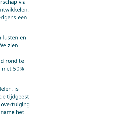
rschap via
ontwikkelen.
erigens een
n lusten en
 We zien
jd rond te
n met 50%
elen, is
de tijdgeest
e overtuiging
lname het