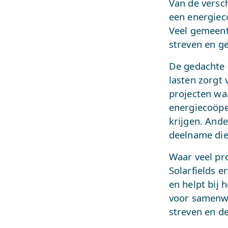
Van de versc
een energiec
Veel gemeent
streven en ge
De gedachte i
lasten zorgt 
projecten waa
energiecoöper
krijgen. And
deelname die 
Waar veel pr
Solarfields e
en helpt bij 
voor samenwe
streven en d