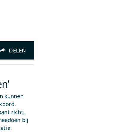
DELEN
n’
en kunnen
koord.
ant richt,
meedoen bij
atie.