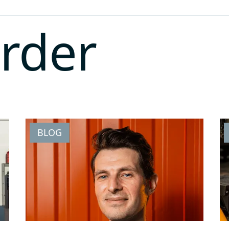
erder
BLOG