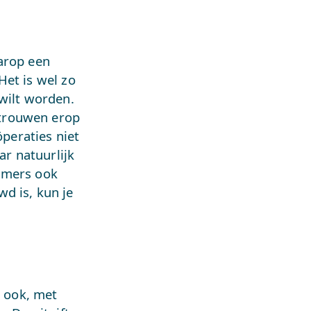
arop een
“Het is wel zo
wilt worden.
rtrouwen erop
öperaties niet
ar natuurlijk
mmers ook
d is, kun je
n ook, met