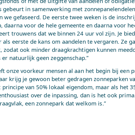
fonds of met de uitgifte van aandelen of obligaties
es gebeurt in samenwerking met zonnepanelendelen.n
n we gefaseerd. De eerste twee weken is de inschri
p, daarna voor de hele gemeente en daarna voor he
eert trouwens dat we binnen 24 uur vol zijn. Je bi
r als eerste de kans om aandelen te vergaren. Ze g
k, zodat ook minder draagkrachtigen kunnen meedo
s er natuurlijk geen zeggenschap.”
eft onze voorkeur mensen al aan het begin bij een p
aar krijg je gewoon beter gedragen zonneparken v
principe van 50% lokaal eigendom, maar als het 3
nthousiast over de inpassing, dan is het ook prima
raagvlak, een zonnepark dat welkom is.”