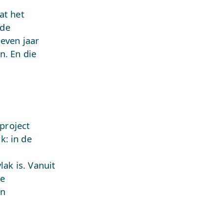
at het
 de
zeven jaar
n. En die
 project
k: in de
lak is. Vanuit
de
en