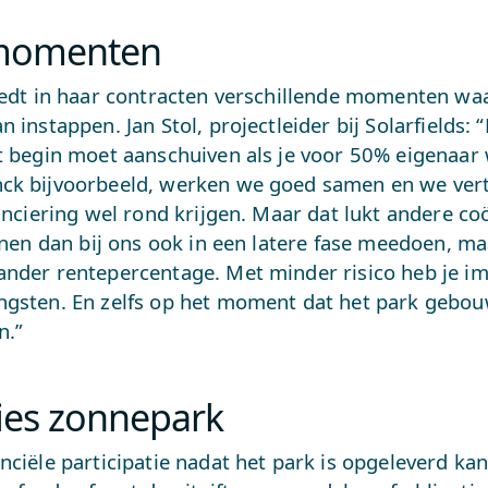
momenten
biedt in haar contracten verschillende momenten wa
n instappen. Jan Stol, projectleider bij Solarfields: 
et begin moet aanschuiven als je voor 50% eigenaar 
ck bijvoorbeeld, werken we goed samen en we ve
nanciering wel rond krijgen. Maar dat lukt andere co
unnen dan bij ons ook in een latere fase meedoen, ma
ander rentepercentage. Met minder risico heb je i
ngsten. En zelfs op het moment dat het park gebouw
n.”
ies zonnepark
nciële participatie nadat het park is opgeleverd ka