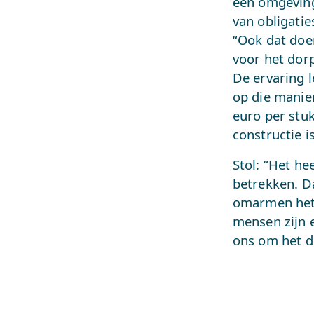
een omgevings
van obligati
“Ook dat doe
voor het dor
De ervaring l
op die manie
euro per stu
constructie i
Stol: “Het he
betrekken. D
omarmen het 
mensen zijn e
ons om het d