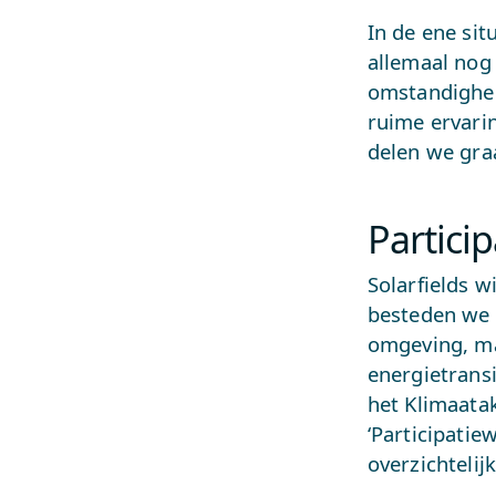
In de ene sit
allemaal nog
omstandighede
ruime ervar
delen we gra
Partici
Solarfields w
besteden we 
omgeving, ma
energietransi
het Klimaata
‘Participatie
overzichtelij