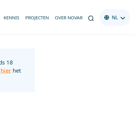
NL
KENNIS
PROJECTEN
OVER NOVAR
ds 18
s
hier
het