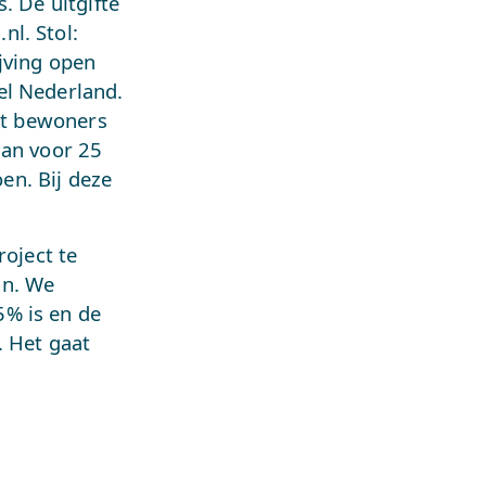
. De uitgifte
l. Stol:
jving open
el Nederland.
edt bewoners
aan voor 25
en. Bij deze
roject te
an. We
5% is en de
. Het gaat