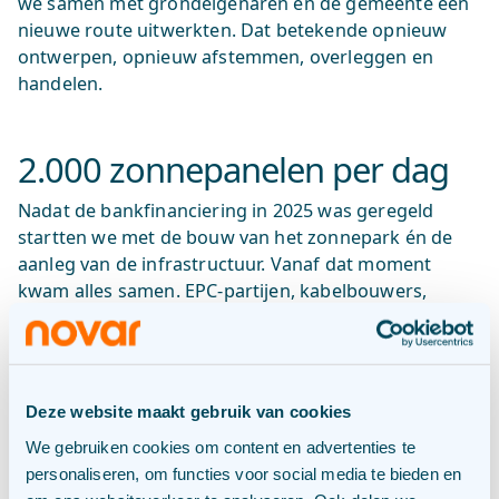
we samen met grondeigenaren en de gemeente een
nieuwe route uitwerkten. Dat betekende opnieuw
ontwerpen, opnieuw afstemmen, overleggen en
handelen.
2.000 zonnepanelen per dag
Nadat de bankfinanciering in 2025 was geregeld
startten we met de bouw van het zonnepark én de
aanleg van de infrastructuur. Vanaf dat moment
kwam alles samen. EPC-partijen, kabelbouwers,
netbeheerders en aannemers werkten tegelijkertijd
op dezelfde locatie. De planning zat strak op elkaar.
Toch bleef het project tempo houden.
Deze website maakt gebruik van cookies
Op piekmomenten plaatsten we dagelijks bijna 2.000
zonnepanelen. Eind 2025 lagen de laatste panelen op
We gebruiken cookies om content en advertenties te
hun plek én leverde het zonnepark voor het eerst
personaliseren, om functies voor social media te bieden en
duurzame energie aan het net. Een periode van snel