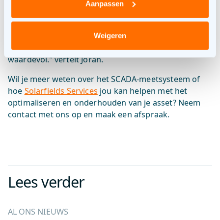
gegevens van parken en omvormers met elkaar
Aanpassen
vergelijken en daar de nodige conclusies uithalen.
Met het oude systeem was dit niet mogelijk. Nu
kunnen we parken van A tot Z doorlichten en zien
Weigeren
waar de verliezen zitten. Dat is natuurlijk hartstikke
waardevol.” vertelt Joran.
Wil je meer weten over het SCADA-meetsysteem of
hoe
Solarfields Services
jou kan helpen met het
optimaliseren en onderhouden van je asset? Neem
contact met ons op en maak een afspraak.
Lees verder
AL ONS NIEUWS