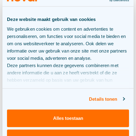
Analyses tot in detail
Deze website maakt gebruik van cookies
We gebruiken cookies om content en advertenties te
“Als asset manager ben ik ervan overtuigd dat we bij
personaliseren, om functies voor social media te bieden en
een zonnepark veel winst kunnen halen uit het
om ons websiteverkeer te analyseren. Ook delen we
oplossen van kleine verliezen die over een langere
informatie over uw gebruik van onze site met onze partners
periode kunnen opstapelen. Daarom hebben we ook
voor social media, adverteren en analyse.
een systeem nodig die dit voor ons mogelijk maakt.
Deze partners kunnen deze gegevens combineren met
SCADA werkt zelfregulerend: het maakt tabellen en
andere informatie die u aan ze heeft verstrekt of die ze
rapporten en geeft in detail aan wat beter kan, maar
hebben verzameld op basis van uw gebruik van hun
ook wat slechter werkt dan voorheen. Daarnaast
services.
geeft het systeem duidelijk aan wanneer een asset
onderhoud nodig heeft. Zo zorgen we voor een
Details tonen
optimale performance van jouw installatie.”
“Een functie waar wij momenteel veel uit kunnen
Alles toestaan
halen, is het tegen elkaar afzetten van grootschalige
en meerjarige data. Op deze manier kunnen wij