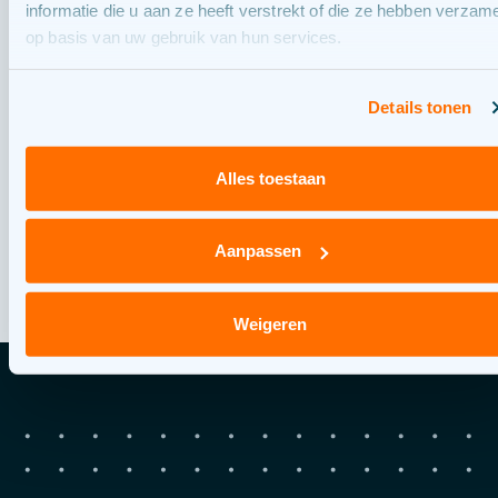
informatie die u aan ze heeft verstrekt of die ze hebben verzam
Neem contact op
op basis van uw gebruik van hun services.
Vragen? Bel of mail ons.
Details tonen
CONTACT
Alles toestaan
Aanpassen
Weigeren