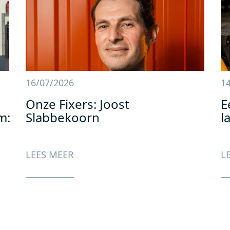
16/07/2026
1
Onze Fixers: Joost
E
m:
Slabbekoorn
l
LEES MEER
L