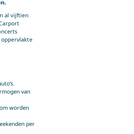
en.
al vijftien
 Carport
ncerts
n oppervlakte
uto’s.
ermogen van
room worden
weekenden per