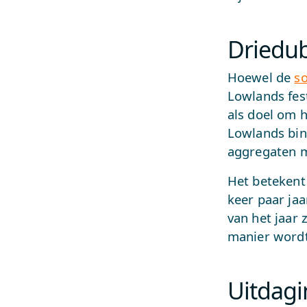
Driedub
Hoewel de
so
Lowlands fest
als doel om h
Lowlands bin
aggregaten m
Het betekent 
keer paar jaa
van het jaar
manier wordt 
Uitdagi