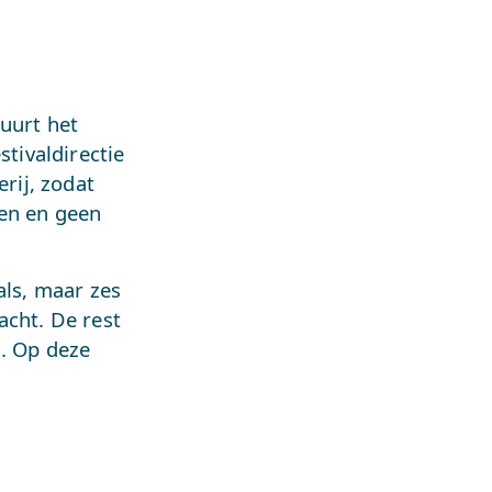
duurt het
stivaldirectie
erij, zodat
ien en geen
als, maar zes
acht. De rest
n. Op deze