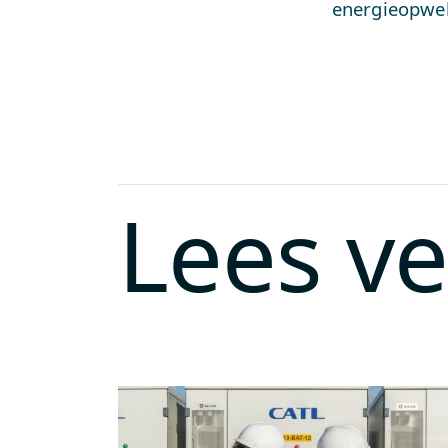
energieopwek
Lees v