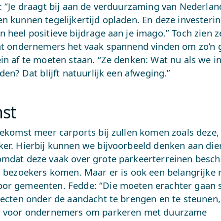
: “Je draagt bij aan de verduurzaming van Nederland
n kunnen tegelijkertijd opladen. En deze investerin
 heel positieve bijdrage aan je imago.” Toch zien ze
dat ondernemers het vaak spannend vinden om zo’n 
in af te moeten staan. “Ze denken: Wat nu als we i
iden? Dat blijft natuurlijk een afweging.”
st
oekomst meer carports bij zullen komen zoals deze,
ker. Hierbij kunnen we bijvoorbeeld denken aan die
omdat deze vaak over grote parkeerterreinen besc
l bezoekers komen. Maar er is ook een belangrijke 
or gemeenten. Fedde: “Die moeten erachter gaan 
jecten onder de aandacht te brengen en te steunen,
r voor ondernemers om ​​parkeren met duurzame