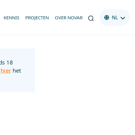
NL
KENNIS
PROJECTEN
OVER NOVAR
ds 18
s
hier
het