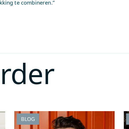
king te combineren.”
erder
BLOG