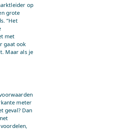
arktleider op
en grote
s. “Het
e
et met
er gaat ook
t. Maar als je
t voorwaarden
rkante meter
et geval? Dan
met
 voordelen,