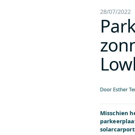
28/07/2022
Park
zon
Lowl
Door Esther Te
Misschien he
parkeerplaa
solarcarpor