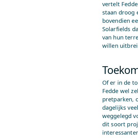
vertelt Fedde
staan droog e
bovendien een
Solarfields 
van hun terre
willen uitbre
Toekom
Of er in de t
Fedde wel ze
pretparken, 
dagelijks vee
weggelegd vo
dit soort pro
interessante