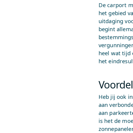
De carport me
het gebied v
uitdaging vo
begint allem
bestemmingsp
vergunningen?
heel wat tijd
het eindresul
Voorde
Heb jij ook i
aan verbonde
aan parkeert
is het de mo
zonnepanelen 