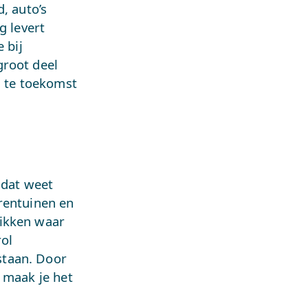
, auto’s
g levert
 bij
groot deel
n te toekomst
 dat weet
rentuinen en
hikken waar
rol
staan. Door
 maak je het