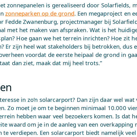
t zonnepanelen is gerealiseerd door Solarfields, m
an
zonneparken op de grond
. Een megaproject en e
or Fedde Zwanenburg, projectmanager bij Solarfield
aal met het maken van afspraken. Wat is het huidig
lan? Hoe gaan we het terrein inrichten? Hoe zit h
 Er zijn heel wat stakeholders bij betrokken, dus 
 overheen voordat de eerste heipaal de grond in gaa
taat dan ziet, maak dat mij heel trots.”
len
nteresse in zo’n solarcarport? Dan zijn daar wel wa
n. Zo moet je om te beginnen minimaal 10.000 vie
errein hebben waar veel bezoekers komen. Is dat h
eite waard om je in de aanleg van een overkapping 
te verdiepen. Een solarcarport biedt namelijk veel