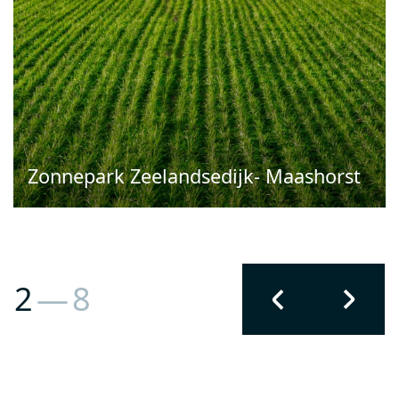
Zonnepark Zeelandsedijk- Maashorst
2
—
8