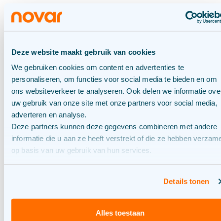
04/08/2026
Novar bouwt verder aan
Deze website maakt gebruik van cookies
een flexibeler energiesyst
We gebruiken cookies om content en advertenties te
14 vergunningen voor
personaliseren, om functies voor social media te bieden en om
batterijopslag met een
ons websiteverkeer te analyseren. Ook delen we informatie ove
capaciteit van 1.122MWh in
uw gebruik van onze site met onze partners voor social media,
Nederland
adverteren en analyse.
Deze partners kunnen deze gegevens combineren met andere
informatie die u aan ze heeft verstrekt of die ze hebben verzam
BLOG
16/07/2026
op basis van uw gebruik van hun services.
Onze Fixers: Joost
Slabbekoorn
Details tonen
Alles toestaan
BLOG
14/07/2026