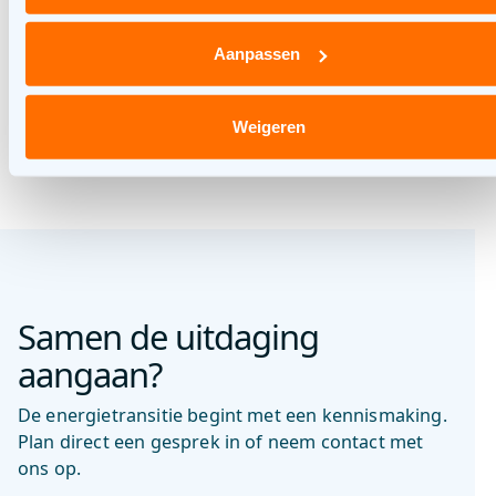
Een nieuwe route naar
Aanpassen
laadpleinen
Weigeren
Samen de uitdaging
aangaan?
De energietransitie begint met een kennismaking.
Plan direct een gesprek in of neem contact met
ons op.