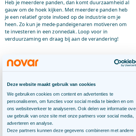
Heb je meerdere panden, dan komt duurzaamheid al
gauw om de hoek kijken. Met meerdere panden heb
je een relatief grote invloed op de industrie om je
heen. Zo kun je mede-pandeigenaren motiveren om
te investeren in een zonnedak. Loop voor in
verduurzaming en draag bij aan de verandering!
Is een zonnedak veilig?
Brandveiligheid
is niet voor niets een belangrijk
thema voor industriële panden. De vraag over
Deze website maakt gebruik van cookies
brandveiligheid wordt vaak gesteld wanneer het gaat
We gebruiken cookies om content en advertenties te
over zonnepanelen op het dak. De kans op brand is
personaliseren, om functies voor social media te bieden en om
heel klein bij goed onderhoud door erkende
ons websiteverkeer te analyseren. Ook delen we informatie ove
zonnepanelen-installateurs. Minstens eenmaal per
uw gebruik van onze site met onze partners voor social media,
jaar een grondige onderhoudsbeurt zorgt voor een
adverteren en analyse.
zo veilig mogelijk zonnedak. Hierbij worden
Deze partners kunnen deze gegevens combineren met andere
bijvoorbeeld oude onderdelen vervangen, vies