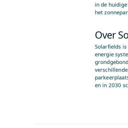
in de huidig
het zonnepar
Over So
Solarfields i
energie syste
grondgebonde
verschillende
parkeerplaat
en in 2030 s