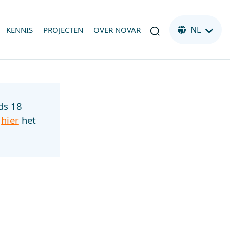
NL
KENNIS
PROJECTEN
OVER NOVAR
ds 18
s
hier
het