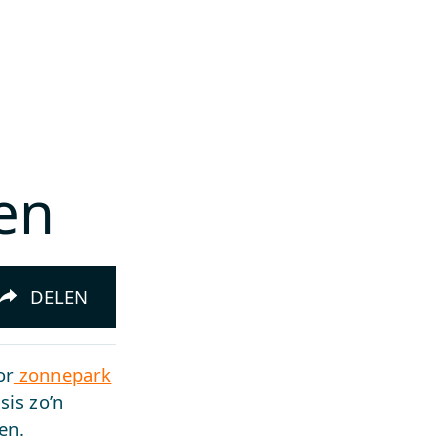
en
DELEN
or
zonnepark
sis zo’n
en.