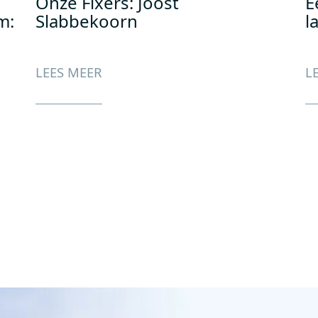
Onze Fixers: Joost
E
m:
Slabbekoorn
l
LEES MEER
L