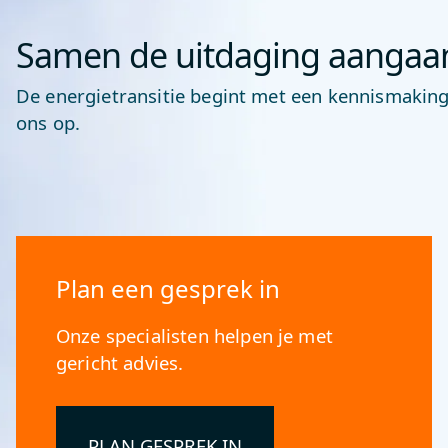
Samen de uitdaging aangaa
De energietransitie begint met een kennismaking
ons op.
Plan een gesprek in
Onze specialisten helpen je met
gericht advies.
PLAN GESPREK IN