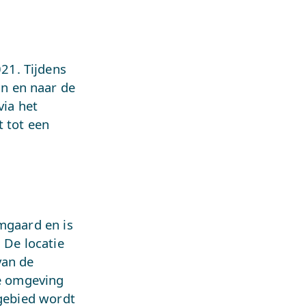
21. Tijdens
n en naar de
via het
t tot een
mgaard en is
 De locatie
van de
de omgeving
ngebied wordt