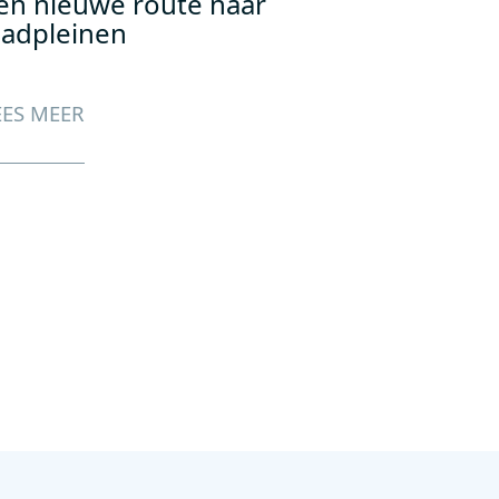
en nieuwe route naar
aadpleinen
EES MEER