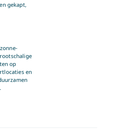
en gekapt,
 zonne-
grootschalige
ten op
rtlocaties en
erduurzamen
.