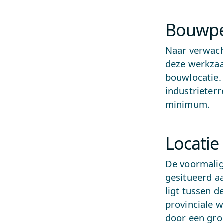
Bouwpe
Naar verwach
deze werkzaa
bouwlocatie. 
industrieter
minimum.
Locati
De voormalig
gesitueerd aa
ligt tussen 
provinciale w
door een groe