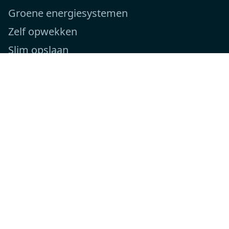
Groene energiesystemen
Zelf opwekken
Slim opslaan
Efficiënt gebruiken
Beheren & optimaliseren
Over ons
Over Novar
Projecten
Kennisbank
Nieuws
Werken bij Novar