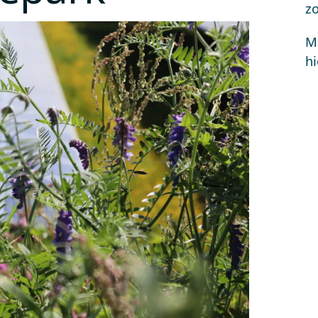
z
Me
hi