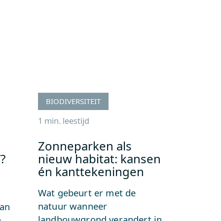
BIODIVERSITEIT
1 min. leestijd
Zonneparken als
?
nieuw habitat: kansen
én kanttekeningen
Wat gebeurt er met de
natuur wanneer
van
landbouwgrond verandert in
n