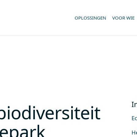
OPLOSSINGEN
VOOR WIE
I
iodiversiteit
E
epark
H