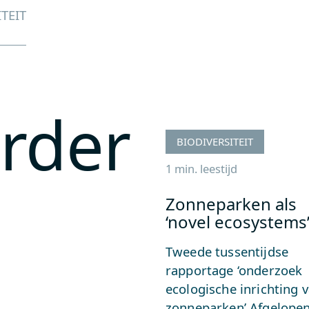
TEIT
erder
BIODIVERSITEIT
1 min. leestijd
Zonneparken als
‘novel ecosystems’
Tweede tussentijdse
rapportage ‘onderzoek
ecologische inrichting 
zonneparken’ Afgelope