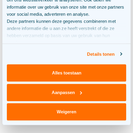
ook meetbaar maken. Samen met de Rijksuniversiteit
informatie over uw gebruik van onze site met onze partners
Groningen en de Provincie Groningen doen we een
voor social media, adverteren en analyse.
vijfjarig onderzoek naar de ecologische effecten van
Deze partners kunnen deze gegevens combineren met
zonneparken. Op vijftien zonneparken onderzoeken
andere informatie die u aan ze heeft verstrekt of die ze
we onder andere bodemkwaliteit, planten, vogels,
hebben verzameld op basis van uw gebruik van hun
insecten en zoogdieren. Zo leren we steeds beter
services.
welke keuzes in ontwerp en beheer echt verschil
maken.
Details tonen
De eerste resultaten zijn dan ook positief.
Onderzoekers zien dat ecologisch ingerichte
Alles toestaan
zonneparken ruimte bieden aan soorten die op
intensief gebruikte landbouw- en productiegrond
Aanpassen
minder voorkomen. Ook ontstaan nieuwe
ecosystemen, met een eigen balans tussen planten,
insecten en dieren. Tegelijk laat het onderzoek zien
Weigeren
dat biodiversiteit niet vanzelf ontstaat. Het vraagt om
bewuste keuzes in ontwerp, inrichting en beheer.