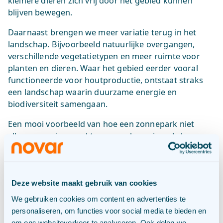
kleinere dieren zich vrij door het gebied kunnen
blijven bewegen.
Daarnaast brengen we meer variatie terug in het
landschap. Bijvoorbeeld natuurlijke overgangen,
verschillende vegetatietypen en meer ruimte voor
planten en dieren. Waar het gebied eerder vooral
functioneerde voor houtproductie, ontstaat straks
een landschap waarin duurzame energie en
biodiversiteit samengaan.
Een mooi voorbeeld van hoe een zonnepark niet
alleen energie opwekt, maar ook een impuls kan
geven aan biodiversiteit.
Biodiversiteit meetbaar maken
Deze website maakt gebruik van cookies
We gebruiken cookies om content en advertenties te
We zien in de praktijk dat zonneparken biodiversiteit
personaliseren, om functies voor social media te bieden en
kunnen versterken. Tegelijk willen we die effecten
om ons websiteverkeer te analyseren. Ook delen we