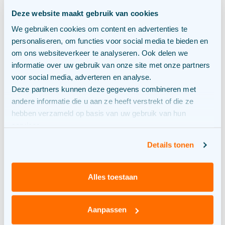
zonnepanelen of laadinfra willen installeren.
Deze website maakt gebruik van cookies
Het landelijke
We gebruiken cookies om content en advertenties te
personaliseren, om functies voor social media te bieden en
actieprogramma netcongestie
om ons websiteverkeer te analyseren. Ook delen we
informatie over uw gebruik van onze site met onze partners
Om dit groeiende probleem aan te pakken is het
voor social media, adverteren en analyse.
landelijk actieprogramma netcongestie opgesteld.
Deze partners kunnen deze gegevens combineren met
Dit is een samenwerking tussen overheid en
andere informatie die u aan ze heeft verstrekt of die ze
netbeheerders. In dit plan staan de belangrijkste
hebben verzameld op basis van uw gebruik van hun
maatregelen:
services.
Netuitbreiding:
Er komen meer kabels, nieuwe
Details tonen
verdeelstations en dikkere infrastructuur.
Slimme netwerken:
Technologie wordt ingezet om
pieken en dalen beter te verdelen.
Alles toestaan
Lokale energieopslag:
Energie opslaan in
batterijen of waterstofsystemen om
Aanpassen
terugleverpieken te vermijden.