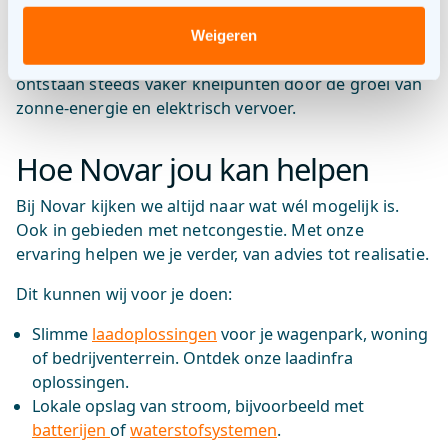
Ook is er een aparte actieagenda netcongestie
laagspanningsnetten voor woonwijken en het mkb
Weigeren
(bron:
Netbeheer Nederland
). Want ook daar
ontstaan steeds vaker knelpunten door de groei van
zonne-energie en elektrisch vervoer.
Hoe Novar jou kan helpen
Bij Novar kijken we altijd naar wat wél mogelijk is.
Ook in gebieden met netcongestie. Met onze
ervaring helpen we je verder, van advies tot realisatie.
Dit kunnen wij voor je doen:
Slimme
laadoplossingen
voor je wagenpark, woning
of bedrijventerrein. Ontdek onze laadinfra
oplossingen.
Lokale opslag van stroom, bijvoorbeeld met
batterijen
of
waterstofsystemen
.