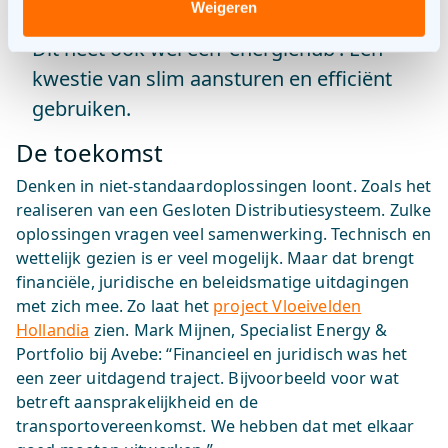
Weigeren
contractvermogen af met de netbeheerder.
Dit heet ook wel een ‘energiehub’. Een
kwestie van slim aansturen en efficiënt
gebruiken.
De toekomst
Denken in niet-standaardoplossingen loont. Zoals het
realiseren van een Gesloten Distributiesysteem. Zulke
oplossingen vragen veel samenwerking. Technisch en
wettelijk gezien is er veel mogelijk. Maar dat brengt
financiële, juridische en beleidsmatige uitdagingen
met zich mee. Zo laat het
project Vloeivelden
Hollandia
zien. Mark Mijnen, Specialist Energy &
Portfolio bij Avebe: “Financieel en juridisch was het
een zeer uitdagend traject. Bijvoorbeeld voor wat
betreft aansprakelijkheid en de
transportovereenkomst. We hebben dat met elkaar