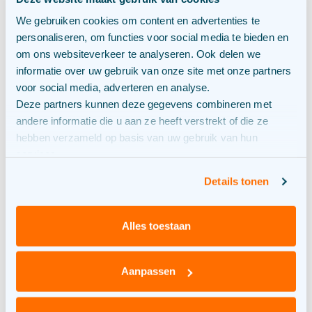
energiebronnen combineren op één
We gebruiken cookies om content en advertenties te
netaansluiting. Bijvoorbeeld zonnepanelen
personaliseren, om functies voor social media te bieden en
en een windturbine. Zo benut je de
om ons websiteverkeer te analyseren. Ook delen we
informatie over uw gebruik van onze site met onze partners
beschikbare netcapaciteit optimaal.
voor social media, adverteren en analyse.
Bovendien scheelt het aansluitkosten én
Deze partners kunnen deze gegevens combineren met
netbeheerderskosten.
andere informatie die u aan ze heeft verstrekt of die ze
Lever elektriciteit direct aan een grote
hebben verzameld op basis van uw gebruik van hun
services.
afnemer
: Met een directe lijn lever je real
time opgewekte elektriciteit aan een
Details tonen
grootverbruiker in de buurt. Zo hoef je het
algemene elektriciteitsnet niet te
Alles toestaan
gebruiken. En kan jij je energie dus kwijt.
Werk samen met andere bedrijven:
Met
Aanpassen
een groepscontract je met meerdere
bedrijven een gezamenlijk