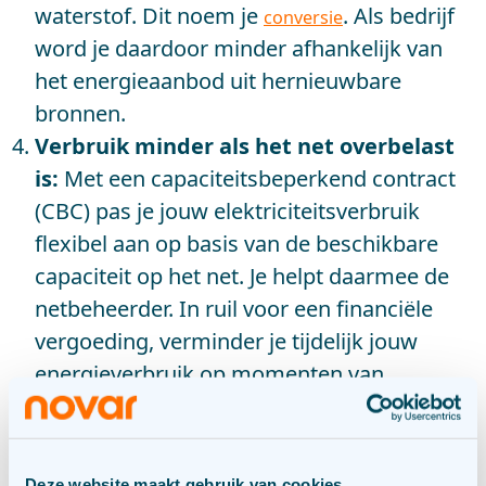
waterstof. Dit noem je
. Als bedrijf
conversie
word je daardoor minder afhankelijk van
het energieaanbod uit hernieuwbare
bronnen.
Verbruik minder als het net overbelast
is:
Met een capaciteitsbeperkend contract
(CBC) pas je jouw elektriciteitsverbruik
flexibel aan op basis van de beschikbare
capaciteit op het net. Je helpt daarmee de
netbeheerder. In ruil voor een financiële
vergoeding, verminder je tijdelijk jouw
energieverbruik op momenten van
congestie.
Deel je netaansluiting:
Met ‘cable
pooling’ kan je opwek van verschillende
Deze website maakt gebruik van cookies