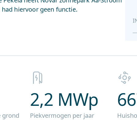
 Pekela heeft Novar zonnepark Aa-Stroom
 had hiervoor geen functie.
I
2,2 MWp
66
 grond
Piekvermogen per jaar
Huisho